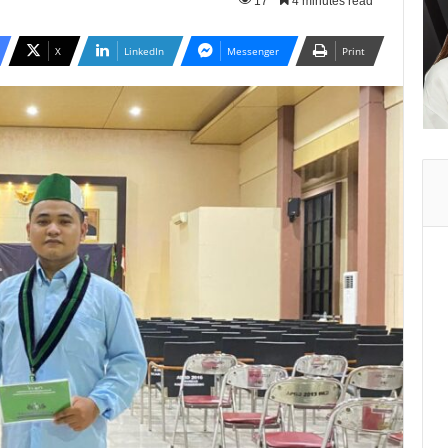
17
4 minutes read
X
LinkedIn
Messenger
Print