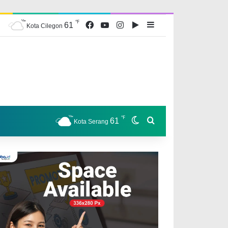
℉
Facebook
YouTube
Instagram
Google Play
Sidebar
61
Kota Cilegon
℉
Switch skin
Search for
61
Kota Serang