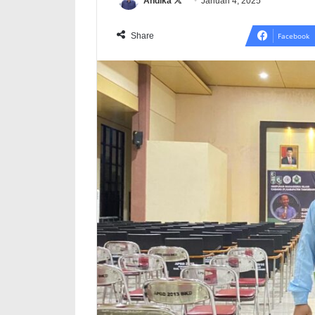
Follow
Andika
Januari 4, 2025
on
X
Share
Facebook