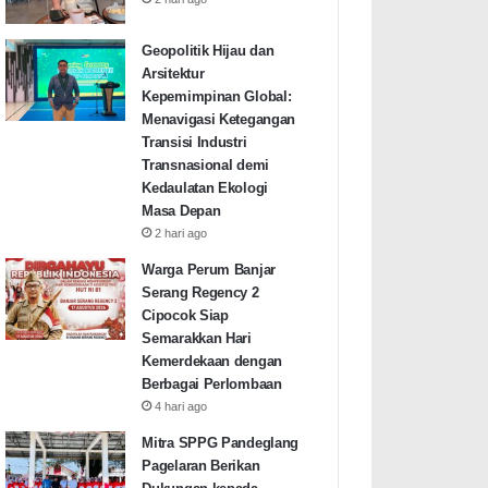
Geopolitik Hijau dan
Arsitektur
Kepemimpinan Global:
Menavigasi Ketegangan
Transisi Industri
Transnasional demi
Kedaulatan Ekologi
Masa Depan
2 hari ago
Warga Perum Banjar
Serang Regency 2
Cipocok Siap
Semarakkan Hari
Kemerdekaan dengan
Berbagai Perlombaan
4 hari ago
Mitra SPPG Pandeglang
Pagelaran Berikan