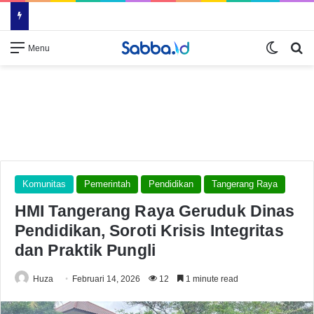
Switch
Se
Menu
Komunitas
Pemerintah
Pendidikan
Tangerang Raya
HMI Tangerang Raya Geruduk Dinas
Pendidikan, Soroti Krisis Integritas
dan Praktik Pungli
Huza
Februari 14, 2026
12
1 minute read