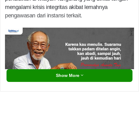
mengalami krisis integritas akibat lemahnya
pengawasan dari instansi terkait.
Show More
​Dalam orasinya, Ketua Umum HMI Cabang
Tangerang Raya, Aji Mustajar, menegaskan bahwa
aksi ini adalah bentuk tanggung jawab moral
mahasiswa dalam mengawal amanat Pasal 31 ayat
(1) UUD 1945. Ia menekankan bahwa pendidikan
seharusnya menjadi kawah candradimuka
pembentukan karakter, bukan sekadar tempat transfer