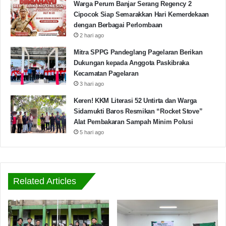
Warga Perum Banjar Serang Regency 2
Cipocok Siap Semarakkan Hari Kemerdekaan
Copy URL
dengan Berbagai Perlombaan
2 hari ago
Mitra SPPG Pandeglang Pagelaran Berikan
Dukungan kepada Anggota Paskibraka
Kecamatan Pagelaran
3 hari ago
Keren! KKM Literasi 52 Untirta dan Warga
Sidamukti Baros Resmikan “Rocket Stove”
Alat Pembakaran Sampah Minim Polusi
5 hari ago
Related Articles