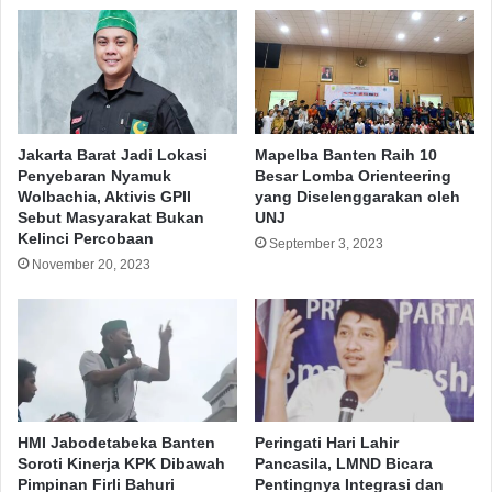
dengan Yayasan BSM Umat & Yayasan Hasanah Titik
juga menyediakan dokter & ambulance di lokasi acara.
Sebagai bank syariah terbesar di Indonesia, BSI
berkomitmen untuk berkontribusi membantu
pemerintah dalam menanggulangi pandemi covid-19.
Jakarta Barat Jadi Lokasi
Mapelba Banten Raih 10
Penyebaran Nyamuk
Besar Lomba Orienteering
Selain pelaksanaan vaksinasi, sebelumnya BSI dan
Wolbachia, Aktivis GPII
yang Diselenggarakan oleh
Yayasan BSMU telah berkolaborasi dalam
Sebut Masyarakat Bukan
UNJ
Kelinci Percobaan
penanggulangan pandemi COVID-19, diantaranya
September 3, 2023
November 20, 2023
adalah bantuan oksigen untuk individu dan bantuan
pake isolasi mandiri.
(Rls)
BSI
Jakarta
Program Vaksinasi
Vaksinasi
HMI Jabodetabeka Banten
Peringati Hari Lahir
Soroti Kinerja KPK Dibawah
Pancasila, LMND Bicara
Pimpinan Firli Bahuri
Pentingnya Integrasi dan
Copy URL