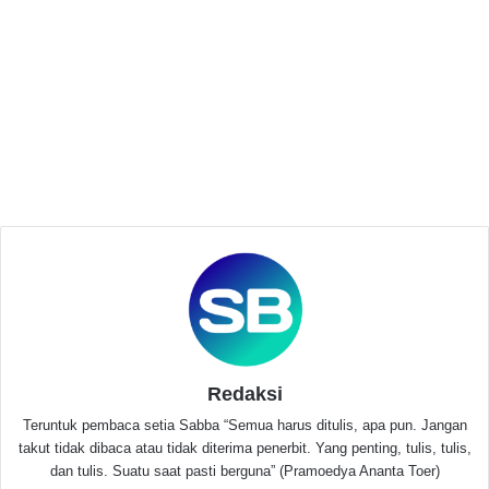
Pelaksanaan hari pertama Vaksinasi untuk Indonesia
Tangguh dihadiri oleh Komisaris Independen Bank
Syariah Indonesia M. Arief Rosyid Hasan, Walikota
Jakarta Pusat Dhany Sukma, dan Direktur
Implementation Yayasan BSMU, Fauzi Indrianto .
Related Articles
UIN Jakarta dan UCA Kolaborasi Kampus
Buka Dialog Dengan Warga
Juli 1, 2025
Krisis Identitas dan Urban Alienation:
Paradoks Generasi Muda Jakarta
Redaksi
Mei 28, 2025
Teruntuk pembaca setia Sabba “Semua harus ditulis, apa pun. Jangan
takut tidak dibaca atau tidak diterima penerbit. Yang penting, tulis, tulis,
Komisaris Independen Bank Syariah Indonesia M.
dan tulis. Suatu saat pasti berguna” (Pramoedya Ananta Toer)