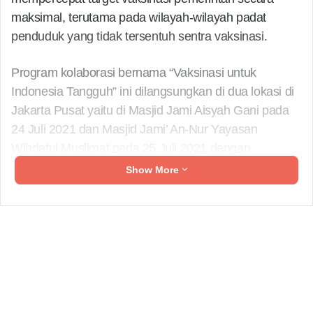
maksimal, terutama pada wilayah-wilayah padat
penduduk yang tidak tersentuh sentra vaksinasi.
Program kolaborasi bernama “Vaksinasi untuk
Indonesia Tangguh” ini dilangsungkan di dua lokasi di
Jakarta Pusat yaitu di Masjid Jami Aisyah Gani pada
24 Juli 2021 dan Masjid Jami’ An-Nur Yayasan
Wihdatul Muslimat pada 25 Juli 2021 dengan
menghadirkan ambulans vaksinasi yang dilengkapi
Show More
dengan tenaga kesehatan. Rentang usia peserta yang
dapat ikut dalam program vaksinasi ini mulai dari
anak-anak dengan usia minimal 12 tahun hingga
lansia.