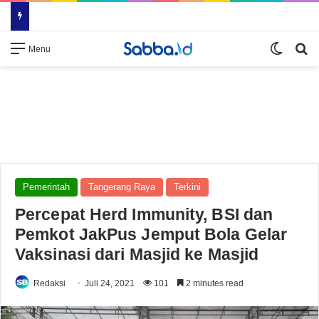
Switch
Se
Menu
Pemerintah
Tangerang Raya
Terkini
Percepat Herd Immunity, BSI dan
Pemkot JakPus Jemput Bola Gelar
Vaksinasi dari Masjid ke Masjid
Redaksi
Juli 24, 2021
101
2 minutes read