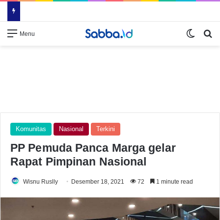
Switch
Se
Menu
Komunitas
Nasional
Terkini
PP Pemuda Panca Marga gelar
Rapat Pimpinan Nasional
Wisnu Ruslly
Desember 18, 2021
72
1 minute read