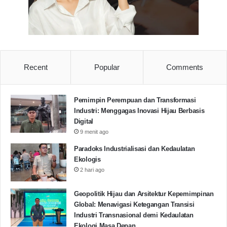
Recent
Popular
Comments
Pemimpin Perempuan dan Transformasi
Industri: Menggagas Inovasi Hijau Berbasis
Digital
9 menit ago
Paradoks Industrialisasi dan Kedaulatan
Ekologis
2 hari ago
Geopolitik Hijau dan Arsitektur Kepemimpinan
Global: Menavigasi Ketegangan Transisi
Industri Transnasional demi Kedaulatan
Ekologi Masa Depan