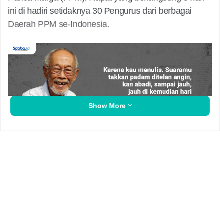
ini di hadiri setidaknya 30 Pengurus dari berbagai
Daerah PPM se-Indonesia.
Show More
Sekretaris Jenderal (Sekjen) PPM Abdilah Karyadi
menuturkan bahwa, rapat ini digelar untuk
menentukan arah PPM sekaligus pemilihan Ketua
baru. Ketua yang akan terpilih dalam Rapimnas ini
akan melanjutkan kepemimpinan PP PPM hingga
2024 mendatang.