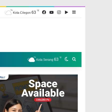
℉
Facebook
YouTube
Instagram
Google Play
Sidebar
63
Kota Cilegon
℉
Switch skin
Search for
63
Kota Serang