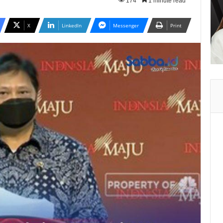
174
1 minute read
X
LinkedIn
Messenger
Print