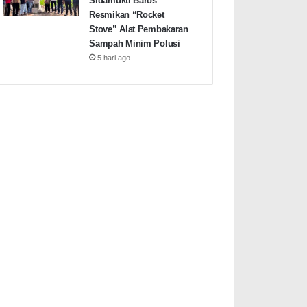
Sidamukti Baros
Resmikan “Rocket
Stove” Alat Pembakaran
Sampah Minim Polusi
5 hari ago