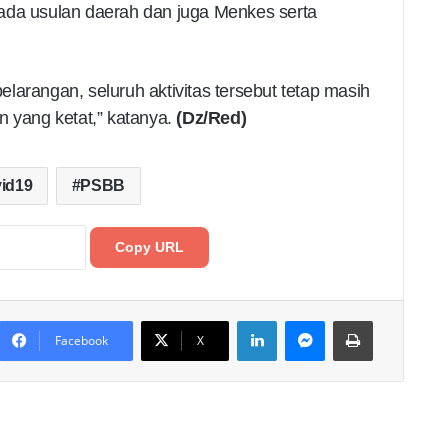
ada usulan daerah dan juga Menkes serta
larangan, seluruh aktivitas tersebut tetap masih
n yang ketat,” katanya.
(Dz/Red)
id19
PSBB
Copy URL
LinkedIn
Messenger
Print
Facebook
X