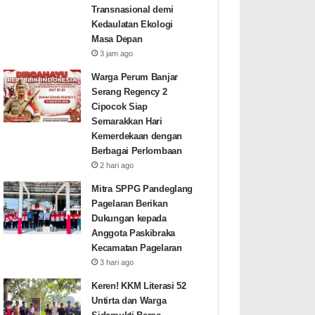
Transnasional demi
Kedaulatan Ekologi
Masa Depan
3 jam ago
Warga Perum Banjar
Serang Regency 2
Cipocok Siap
Semarakkan Hari
Kemerdekaan dengan
Berbagai Perlombaan
2 hari ago
Mitra SPPG Pandeglang
Pagelaran Berikan
Dukungan kepada
Anggota Paskibraka
Kecamatan Pagelaran
3 hari ago
Keren! KKM Literasi 52
Untirta dan Warga