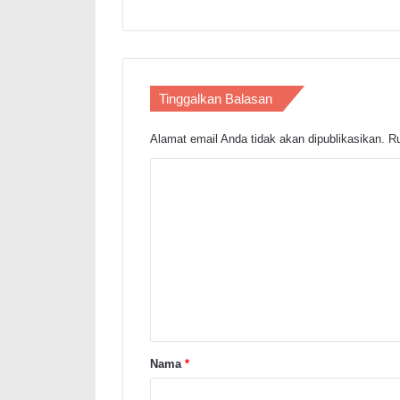
Tinggalkan Balasan
Alamat email Anda tidak akan dipublikasikan.
Ru
K
o
m
e
n
t
a
r
Nama
*
*