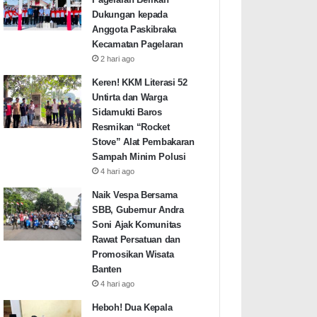
Dukungan kepada
Anggota Paskibraka
Kecamatan Pagelaran
2 hari ago
Keren! KKM Literasi 52
Untirta dan Warga
Sidamukti Baros
Resmikan “Rocket
Stove” Alat Pembakaran
Sampah Minim Polusi
4 hari ago
Naik Vespa Bersama
SBB, Gubernur Andra
Soni Ajak Komunitas
Rawat Persatuan dan
Promosikan Wisata
Banten
4 hari ago
Heboh! Dua Kepala