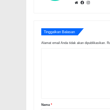
Website
Facebook
Instagram
Tinggalkan Balasan
Alamat email Anda tidak akan dipublikasikan.
Ru
K
o
m
e
n
t
a
r
Nama
*