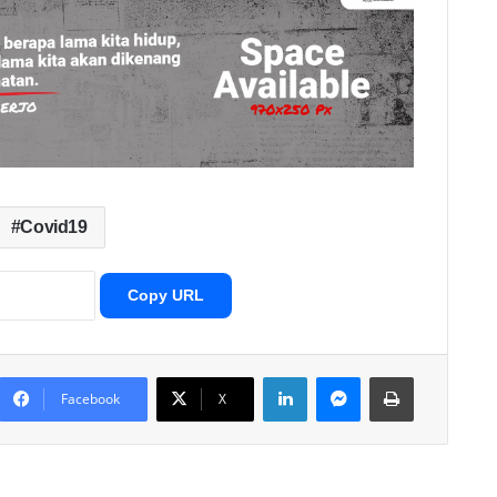
Covid19
Copy URL
LinkedIn
Messenger
Print
Facebook
X