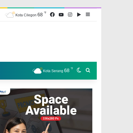
℉
Facebook
YouTube
Instagram
Google Play
Sidebar
68
Kota Cilegon
℉
Switch skin
Search for
68
Kota Serang