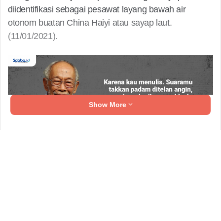
diidentifikasi sebagai pesawat layang bawah air
otonom buatan China Haiyi atau sayap laut.
(11/01/2021).
Show More
“Objek mirip Rudal yang ditemukan diperaian laut
indonesia setelah di identifikasi ternyata seperti
pesawat bawah air otonom buatan China Haiyi.”kata
Wong,(11/01/2021).
Related Articles