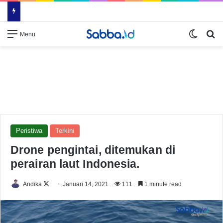
Switch
Se
Menu
Peristiwa
Terkini
Drone pengintai, ditemukan di
perairan laut Indonesia.
Follow
Andika
Januari 14, 2021
111
1 minute read
on
X