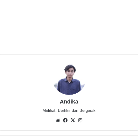
Babak Baru Kasus Raymon: Polisi Masih
Lidik, Keluarga Serahkan Bukti Baru ke
Penyidik
Desember 31, 2025
Pohon Tumbang di Parkiran Universitas
Bina Bangsa, Dirut LEMI Cabang Serang
Angkat Bicara
Mei 7, 2023
Wong juga menambahkan, bahwa pesawat itu adalah
Andika
pesawat peluncur bawah air identik ketiga yang
ditemukan di perairan Indonesia dalam dua tahun
Melihat, Berfikir dan Bergerak
terakhir.
Website
Facebook
X
Instagram
“pesawat bawah air yang ditemukan adalah pesawat