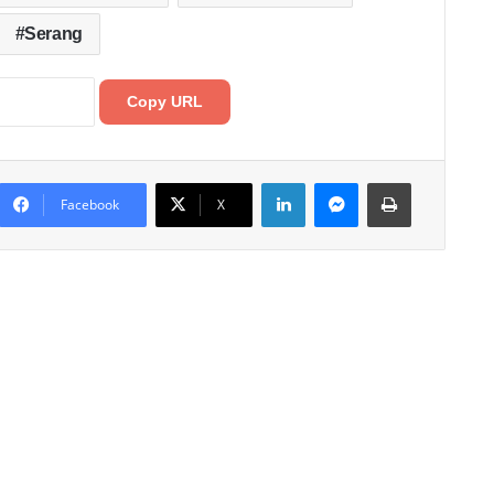
Serang
Copy URL
LinkedIn
Messenger
Print
Facebook
X