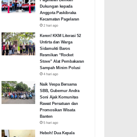
Dukungan kepada
Anggota Paskibraka
Kecamatan Pagelaran
2 hari ago
Keren! KKM Literasi 52
Untirta dan Warga
Sidamukti Baros
Resmikan “Rocket
Stove” Alat Pembakaran
Sampah Minim Polusi
4 hari ago
Naik Vespa Bersama
SBB, Gubernur Andra
Soni Ajak Komunitas
Rawat Persatuan dan
Promosikan Wisata
Banten
5 hari ago
Heboh! Dua Kepala