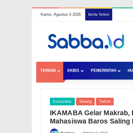
Kamis, Agustus 6 2026
Berita Terkini
TERKINI
EKBIS
PEMERINTAH
HU
Komunitas
Serang
Terkini
IKAMABA Gelar Makrab, 
Mahasiswa Baros Saling 