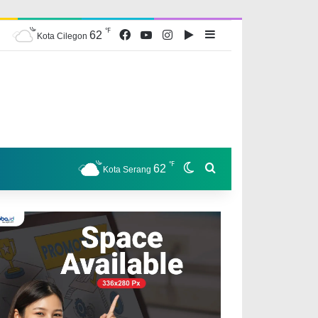
℉
Facebook
YouTube
Instagram
Google Play
Sidebar
62
Kota Cilegon
℉
Switch skin
Search for
62
Kota Serang