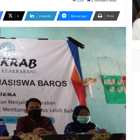
153
2 minutes read
X
LinkedIn
Messenger
Print