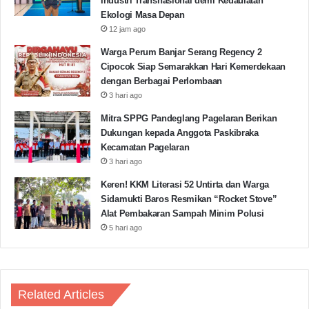
Industri Transnasional demi Kedaulatan
Ekologi Masa Depan
12 jam ago
Warga Perum Banjar Serang Regency 2
Cipocok Siap Semarakkan Hari Kemerdekaan
dengan Berbagai Perlombaan
3 hari ago
Mitra SPPG Pandeglang Pagelaran Berikan
Dukungan kepada Anggota Paskibraka
Kecamatan Pagelaran
3 hari ago
Keren! KKM Literasi 52 Untirta dan Warga
Sidamukti Baros Resmikan “Rocket Stove”
Alat Pembakaran Sampah Minim Polusi
5 hari ago
Related Articles