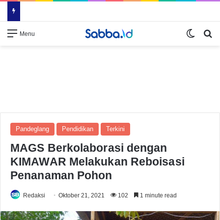
Switch
Se
Menu
Pandeglang
Pendidikan
Terkini
MAGS Berkolaborasi dengan
KIMAWAR Melakukan Reboisasi
Penanaman Pohon
Redaksi
Oktober 21, 2021
102
1 minute read