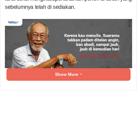
sebelumnya telah di sediakan.
Show More
Dimulai dari SMP MAGS berjalan kaki menuju
KIMAWAR dan anak-anak yang terlibat sangat
antusias mengikuti kegiatan ini.
Related Articles
Monitoring Program Sekolah Gratis,
Gubernur Banten Andra Soni Ajak Siswa