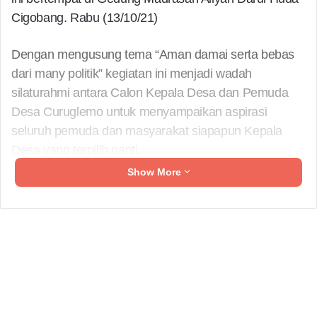
Cigobang. Rabu (13/10/21)
Dengan mengusung tema “Aman damai serta bebas
dari many politik” kegiatan ini menjadi wadah
silaturahmi antara Calon Kepala Desa dan Pemuda
Desa Curuglemo untuk menyampaikan aspirasi
seluruh pemuda dan masyarakat siapapun Kepala
Desa yang terpilih nanti.
Show More
Ketua Persatuan Pemuda Desa Curuglemo (P2C),
Asep Saya Hidayatullah mengatakan dengan di
laksanakan kegiatan ini, dirinya berharap para
simpatisan dan tim dapat mengedepankan etika politik
yang bersih, toleran serta menjungjung tinggi nilai –