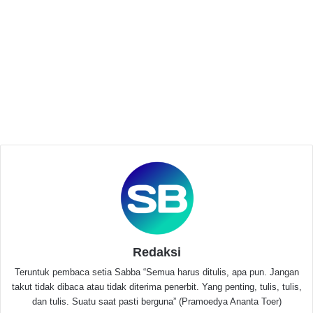
nilai demokrasi dan tidak akan melakukan politik uang.
Related Articles
PPBNI Satria Banten DPAC Mandalawangi
Desak Perbaikan Jalan Tanjakan
Bangangah yang Rawan Kecelakaan
Mei 14, 2025
KKM 2 UPG Inisiasi Pengembangan
Marketplace dan Website Berita Penangkal
Hoax di Desa Gunung Sari
Agustus 7, 2023
Redaksi
“Kami akan bersinergi dengan masyarakat tokoh
Teruntuk pembaca setia Sabba “Semua harus ditulis, apa pun. Jangan
pemuda tokoh agama panitia pelaksana, penanggung
takut tidak dibaca atau tidak diterima penerbit. Yang penting, tulis, tulis,
jawab.mengawal pilkades di desa curuglemo
dan tulis. Suatu saat pasti berguna” (Pramoedya Ananta Toer)