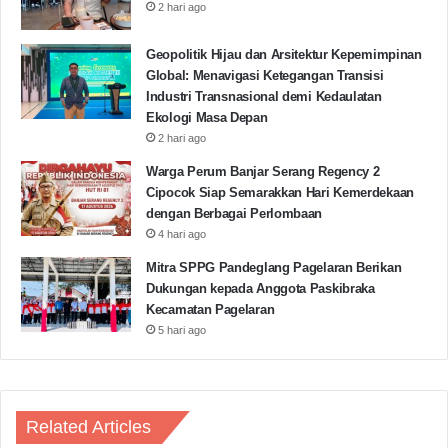
2 hari ago
Geopolitik Hijau dan Arsitektur Kepemimpinan
Desa Curuglemo
Kecamatan Mandalawangi
Global: Menavigasi Ketegangan Transisi
Industri Transnasional demi Kedaulatan
P2C Mandalawangi
Ekologi Masa Depan
2 hari ago
Copy URL
Warga Perum Banjar Serang Regency 2
Cipocok Siap Semarakkan Hari Kemerdekaan
dengan Berbagai Perlombaan
4 hari ago
Mitra SPPG Pandeglang Pagelaran Berikan
Dukungan kepada Anggota Paskibraka
Kecamatan Pagelaran
5 hari ago
Related Articles