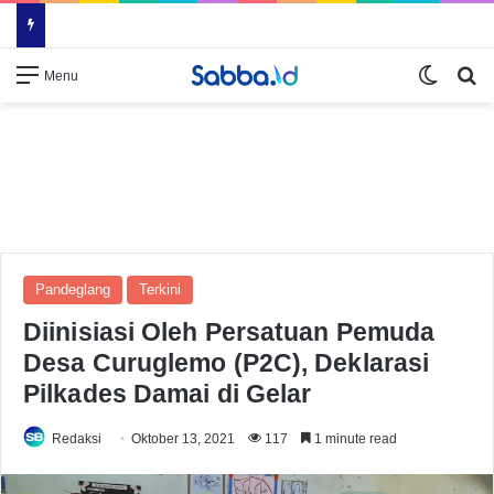
Switch
Se
Menu
Pandeglang
Terkini
Diinisiasi Oleh Persatuan Pemuda
Desa Curuglemo (P2C), Deklarasi
Pilkades Damai di Gelar
Redaksi
Oktober 13, 2021
117
1 minute read