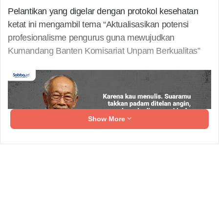
Pelantikan yang digelar dengan protokol kesehatan
ketat ini mengambil tema “Aktualisasikan potensi
profesionalisme pengurus guna mewujudkan
Kumandang Banten Komisariat Unpam Berkualitas”
Show More
Dalam laporannya, Faris abdul aziz selaku ketua
pelaksana mengucapkan ucapan terima kasihnya
kepada para tamu undangan yang telah menghadiri
acara pelantikan Kumandang Banten Komisariat
Universitas Pamulang.