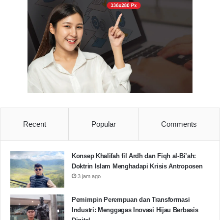
Advertisement Space
Recent
Popular
Comments
Konsep Khalifah fil Ardh dan Fiqh al-Bi’ah:
Doktrin Islam Menghadapi Krisis Antroposen
3 jam ago
(Ketua Umum 2021-2022 Bersama Ketua Persiapan
Pemimpin Perempuan dan Transformasi
PW Kumandang Banten Tangerang Reji Miftahudin,
Industri: Menggagas Inovasi Hijau Berbasis