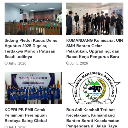
Pandeglang
Copy URL
Sidang Pledoi Kasus Demo
KUMANDANG Komisariat UIN
Agustus 2025 Digelar,
SMH Banten Gelar
Terdakwa Mohon Putusan
Pelantikan, Upgrading, dan
Seadil-adilnya
Rapat Kerja Pengurus Baru
Juli 8, 2026
Juli 5, 2026
KOPRI PB PMII Cetak
Bus Asli Kembali Terlibat
Pemimpin Perempuan
Kecelakaan, Kumandang
Berdaya Saing Global
Banten Soroti Keselamatan
Pengendara di Jalan Raya
Juli 1, 2026