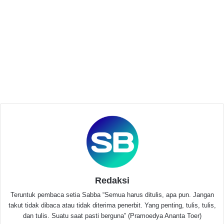
Related Articles
PN Serang Vonis Sembilan Terdakwa Kasus
Demonstrasi 30 Agustus 2025, Hukuman 4
hingga 8 Bulan Penjara
3 minggu ago
Diundang Dialog, Parpol Kabupaten Serang
Tidak Hadir; FMSR Soroti Transparansi
Dana Banparpol
Juli 9, 2026
Redaksi
“Pelantikan ini bertujuan melanjutkan estafet
kepemimpinan dan selalu mengedepankan aspek
Teruntuk pembaca setia Sabba “Semua harus ditulis, apa pun. Jangan
takut tidak dibaca atau tidak diterima penerbit. Yang penting, tulis, tulis,
kehormatan serta selalu mengedepankan etika
dan tulis. Suatu saat pasti berguna” (Pramoedya Ananta Toer)
berorganisasi di atas segala galanya kami