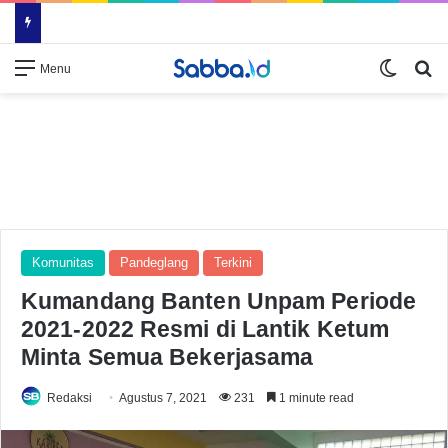
Switch
Se
Menu
Komunitas
Pandeglang
Terkini
Kumandang Banten Unpam Periode
2021-2022 Resmi di Lantik Ketum
Minta Semua Bekerjasama
Redaksi
Agustus 7, 2021
231
1 minute read