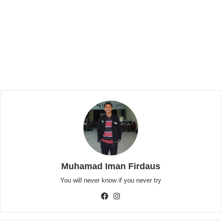
Related Articles
Warga Perum Banjar Serang Regency 2
Cipocok Siap Semarakkan Hari
Kemerdekaan dengan Berbagai Perlombaan
3 hari ago
Sidang Pledoi Kasus Demo Agustus 2025
Digelar, Terdakwa Mohon Putusan Seadil-
adilnya
Juli 8, 2026
Total terdapat sekitar 371 tenaga honorer kelurahan di
Muhamad Iman Firdaus
Kota Serang yang tersebar di 67 kelurahan yang
mengharapkan turunnya honor sesegera mungkin.
You will never know if you never try
Facebook
Instagram
“Kami sangat menunggu sekali apalagi keadaan
Covid-19 begini, tentu sangat berarti bagi kami.