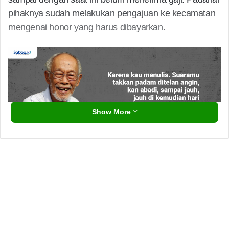
pihaknya sudah melakukan pengajuan ke kecamatan
mengenai honor yang harus dibayarkan.
Show More
“Sampai detik ini honor belum keluar, katanya
bermasalah pada sistem. Pengajuan dari kelurahan-
kelurahan ke kecamatan itu sudah kami lakukan. Tapi
sampai sekarang belum ada jawaban, termasuk dari
BPKAD.” Ujarnya ke media pada Rabu (24/3).