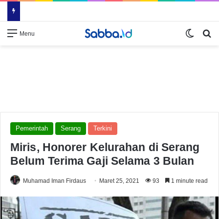
Switch
Se
Menu
Pemerintah
Serang
Terkini
Miris, Honorer Kelurahan di Serang
Belum Terima Gaji Selama 3 Bulan
Muhamad Iman Firdaus
Maret 25, 2021
93
1 minute read