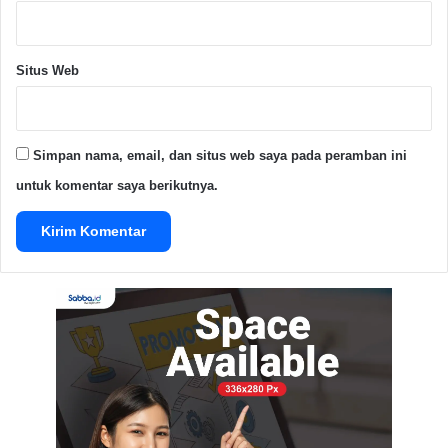
usia dimanah anak didik untuk mandiri maka dari itu
ke depannya HMTS diharapkan mampu mandiri
dalam mengadakan kegiatan dan acara apa pun”.
Situs Web
Wejangan Susilati. M. Kom. Untuk 5 tahun HMTS,
pengurus harus lebih berdikari dalam hal apapun.
Simpan nama, email, dan situs web saya pada peramban ini
Advertisement Space
untuk komentar saya berikutnya.
Wakil Dekan I Robby Rizky. M.si M. Kom
menerangkan bahwa, HMTS diharap saling bersinergi
dengan Dosen untuk bisa mengimplementasikan Tri
Darma Perguruan Tinggi, selain itu Robby berpesan
kegiatan Akademik luih utama.