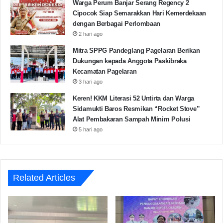
Warga Perum Banjar Serang Regency 2
Dan diakhiri oleh sambutan perdana ketua baru HMTS
Cipocok Siap Semarakkan Hari Kemerdekaan
UNMA Banten dalam sambutannya ia mengajak
dengan Berbagai Perlombaan
pengurus untuk solid dan berkarya nyata. “Mari kita
2 hari ago
berproses, belajar dan berkarya bersama untuk
Mitra SPPG Pandeglang Pagelaran Berikan
menempa diri menjadi lebih baik lagi hingga memiliki
Dukungan kepada Anggota Paskibraka
karya yang luar biasa dan mampu diakui oleh orang
Kecamatan Pagelaran
3 hari ago
banyak”. Tutup Nudi
Keren! KKM Literasi 52 Untirta dan Warga
Sidamukti Baros Resmikan “Rocket Stove”
BEMFTIUNMA
HMTS
Pandeglang
Alat Pembakaran Sampah Minim Polusi
5 hari ago
Unma
Copy URL
Related Articles