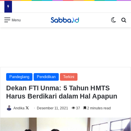
Switch
Se
Menu
Pandeglang
Pendidikan
Terkini
Dekan FTI Unma: 5 Tahun HMTS
Harus Berdikari dalam Hal Apapun
Follow
Andika
Desember 11, 2021
37
2 minutes read
on
X