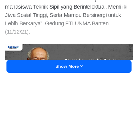
mahasiswa Teknik Sipil yang Berintelektual, Memiliki
Jiwa Sosial Tinggi, Serta Mampu Bersinergi untuk
Lebih Berkarya”. Gedung FTI UNMA Banten
(11/12/21).
Show More
Acara pelantikan ini turut dihadiri langsung oleh Dekan
FTI UNMA Banten Susilawati M. Kom, sekaligus
membuka pelantikan, juga Wadek (Wakil Dekan) I
Robby Rizky M.si M.Kom.