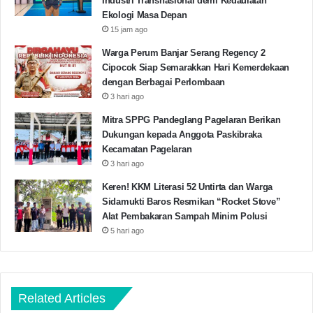
Industri Transnasional demi Kedaulatan
Ekologi Masa Depan
15 jam ago
Warga Perum Banjar Serang Regency 2
Cipocok Siap Semarakkan Hari Kemerdekaan
dengan Berbagai Perlombaan
3 hari ago
Mitra SPPG Pandeglang Pagelaran Berikan
Dukungan kepada Anggota Paskibraka
Kecamatan Pagelaran
3 hari ago
Keren! KKM Literasi 52 Untirta dan Warga
Sidamukti Baros Resmikan “Rocket Stove”
Alat Pembakaran Sampah Minim Polusi
5 hari ago
Related Articles