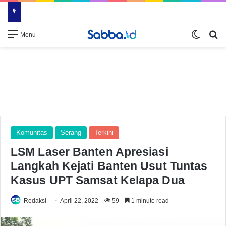
Switch
Se
Menu
Komunitas
Serang
Terkini
LSM Laser Banten Apresiasi
Langkah Kejati Banten Usut Tuntas
Kasus UPT Samsat Kelapa Dua
Redaksi
April 22, 2022
59
1 minute read